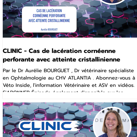
CLINIC - Cas de lacération cornéenne
perforante avec atteinte cristallinienne
Par le Dr Aurélie BOURGUET , Dr vétérinaire spécialiste
en Ophtalmologie au CHV ATLANTIA . Abonnez-vous à
Véto Inside, l'information Vétérinaire et ASV en vidéos.
S'ABONNER Épisode également disponible sur les
plateformes de podcast : Apple Spotify Deezer
YouTube