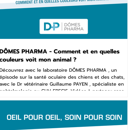
DÔMES PHARMA - Comment et en quelles
couleurs voit mon animal ?
Découvrez avec le laboratoire DÔMES PHARMA , un
épisode sur la santé oculaire des chiens et des chats,
avec le Dr vétérinaire Guillaume PAYEN , spécialiste en
ophtalmologie au CHV FREGIS. Vidéos à partager sans
modération avec les propriétaires de chiens et de
chats. Cette vidéo est utilisable par toutes les
cliniques pour communiquer gratuitement sur vos
sites, réseaux sociaux, ... Vidéo réalisée en partenariat
avec DÔMES PHARMA.