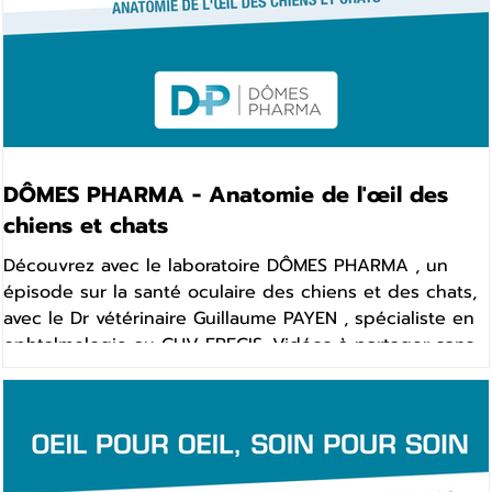
DÔMES PHARMA - Anatomie de l'œil des
chiens et chats
Découvrez avec le laboratoire DÔMES PHARMA , un
épisode sur la santé oculaire des chiens et des chats,
avec le Dr vétérinaire Guillaume PAYEN , spécialiste en
ophtalmologie au CHV FREGIS. Vidéos à partager sans
modération avec les propriétaires de chiens et de
chats. Cette vidéo est utilisable par toutes les cliniques
pour communiquer gratuitement sur vos sites, réseaux
sociaux, ... Vidéo réalisée en partenariat avec DÔMES
PHARMA.