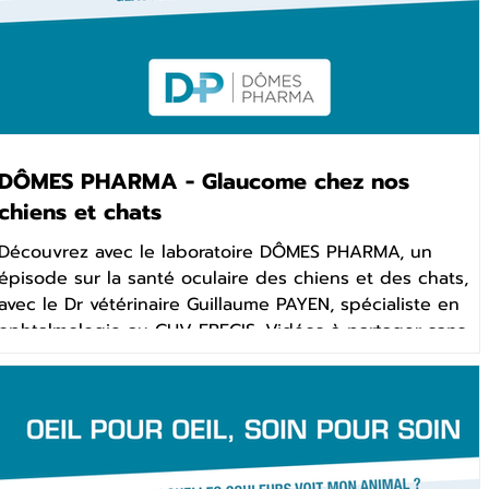
DÔMES PHARMA - Glaucome chez nos
chiens et chats
Découvrez avec le laboratoire DÔMES PHARMA, un
épisode sur la santé oculaire des chiens et des chats,
avec le Dr vétérinaire Guillaume PAYEN, spécialiste en
ophtalmologie au CHV FREGIS. Vidéos à partager sans
modération avec les propriétaires de chiens et de
chats. Cette vidéo est utilisable par toutes les
cliniques pour communiquer gratuitement sur vos
sites, réseaux sociaux, ... Vidéo réalisée en partenariat
avec DÔMES PHARMA.