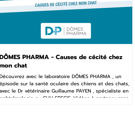
DÔMES PHARMA - Causes de cécité chez
mon chat
Découvrez avec le laboratoire DÔMES PHARMA , un
épisode sur la santé oculaire des chiens et des chats,
avec le Dr vétérinaire Guillaume PAYEN , spécialiste en
ophtalmologie au CHV FREGIS. Vidéos à partager sans
modération avec les propriétaires de chiens et de
Liens utiles
À p
chats. Cette vidéo est utilisable par toutes les
A la Une
Véto 
cliniques pour communiquer gratuitement sur vos
Toutes nos vidéos
sites, réseaux sociaux, ... éo réalisée en partenariat
de t
avec DÔMES PHARMA.
Rubriques