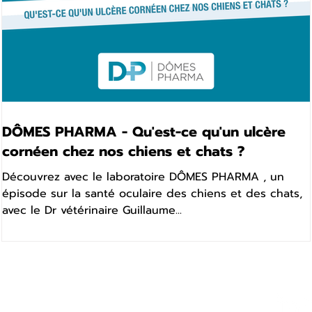
DÔMES PHARMA - Qu'est-ce qu'un ulcère
cornéen chez nos chiens et chats ?
Découvrez avec le laboratoire DÔMES PHARMA , un
épisode sur la santé oculaire des chiens et des chats,
avec le Dr vétérinaire Guillaume...
ropos de nous
Rejo
Insid
e
est un média vétérinaire à destination
Nous éc
oute la
profession vétérinaire
, co-piloté par