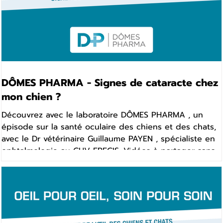
DÔMES PHARMA - Signes de cataracte chez
mon chien ?
Découvrez avec le laboratoire DÔMES PHARMA , un
épisode sur la santé oculaire des chiens et des chats,
avec le Dr vétérinaire Guillaume PAYEN , spécialiste en
ophtalmologie au CHV FREGIS. Vidéos à partager sans
modération avec les propriétaires de chiens et de
chats. Cette vidéo est utilisable par toutes les cliniques
pour communiquer gratuitement sur vos sites, réseaux
sociaux, ... Vidéo réalisée en partenariat avec DÔMES
PHARMA.